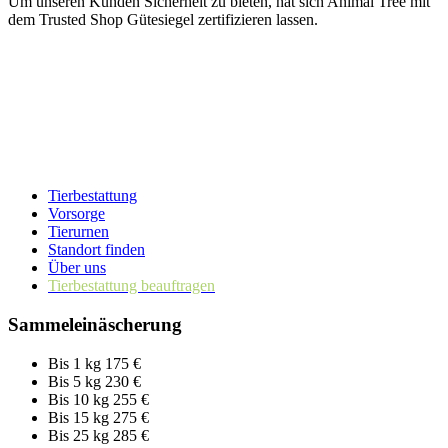
Um unseren Kunden Sicherheit zu bieten, hat sich Animal Tree mit
dem Trusted Shop Gütesiegel zertifizieren lassen.
Tierbestattung
Vorsorge
Tierurnen
Standort finden
Über uns
Tierbestattung beauftragen
Sammeleinäscherung
Bis 1 kg
175 €
Bis 5 kg
230 €
Bis 10 kg
255 €
Bis 15 kg
275 €
Bis 25 kg
285 €