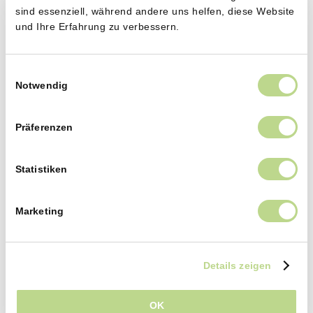
Navigation
sind essenziell, während andere uns helfen, diese Website
und Ihre Erfahrung zu verbessern.
Startseite
Hundebestattung
Einwilligungsauswahl
Katzenbestattung
Notwendig
Kleintierbestattung
Präferenzen
Pferdebestattung
Kosten
Statistiken
Ablauf
Marketing
Tierbestattung beauftragen
Informationen
Details zeigen
Alle Hilfethemen
OK
Zahlung